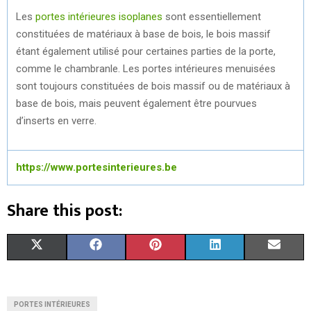
Les
portes intérieures isoplanes
sont essentiellement
constituées de matériaux à base de bois, le bois massif
étant également utilisé pour certaines parties de la porte,
comme le chambranle. Les portes intérieures menuisées
sont toujours constituées de bois massif ou de matériaux à
base de bois, mais peuvent également être pourvues
d’inserts en verre.
https://www.portesinterieures.be
Share this post:
S
S
S
S
S
X
F
P
L
E
H
H
H
H
H
(
A
I
I
M
A
A
A
A
A
T
C
N
N
A
PORTES INTÉRIEURES