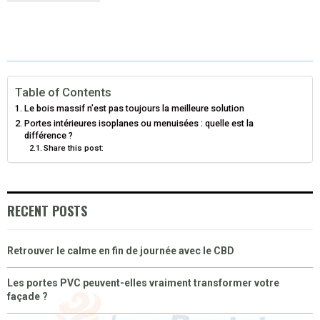
R
R
R
R
R
W
E
T
K
I
E
E
E
E
E
I
B
E
E
L
O
O
O
O
O
T
O
R
D
N
N
N
N
N
T
O
E
I
Table of Contents
Le bois massif n’est pas toujours la meilleure solution
E
K
S
N
Portes intérieures isoplanes ou menuisées : quelle est la
différence ?
R
T
Share this post:
)
RECENT POSTS
Retrouver le calme en fin de journée avec le CBD
Les portes PVC peuvent-elles vraiment transformer votre
façade ?