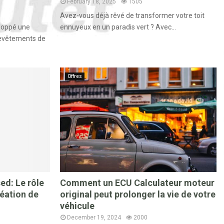
February 18, 2025
1505
Avez-vous déjà rêvé de transformer votre toit
loppé une
ennuyeux en un paradis vert ? Avec...
revêtements de
Offres
ed: Le rôle
Comment un ECU Calculateur moteur
réation de
original peut prolonger la vie de votre
véhicule
December 19, 2024
2000