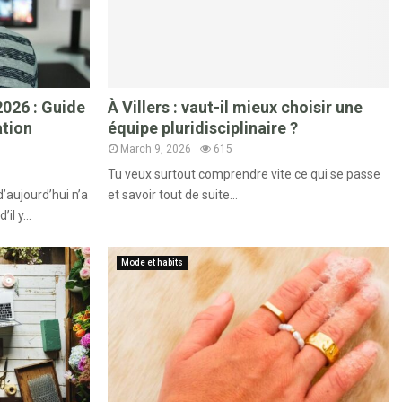
026 : Guide
À Villers : vaut-il mieux choisir une
ation
équipe pluridisciplinaire ?
March 9, 2026
615
Tu veux surtout comprendre vite ce qui se passe
’aujourd’hui n’a
et savoir tout de suite...
il y...
Mode et habits