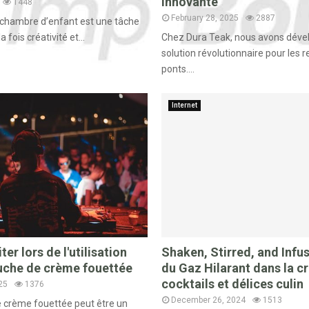
Innovante
1448
February 28, 2025
2887
hambre d’enfant est une tâche
fois créativité et...
Chez Dura Teak, nous avons déve
solution révolutionnaire pour les 
ponts....
Internet
ter lors de l'utilisation
Shaken, Stirred, and Infus
uche de crème fouettée
du Gaz Hilarant dans la c
cocktails et délices culin
25
1376
December 26, 2024
1513
 crème fouettée peut être un