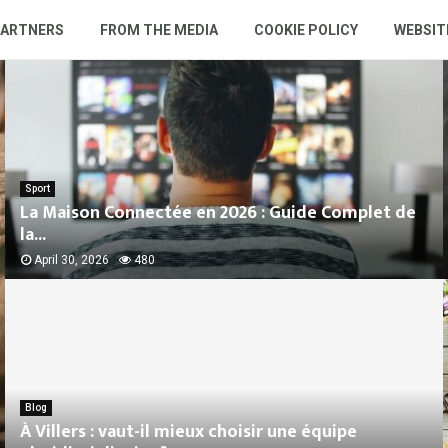
PARTNERS
FROM THE MEDIA
COOKIE POLICY
WEBSIT
Sport
La Maison Connectée en 2026 : Guide Complet de
la...
April 30, 2026
480
Blog
À Villers : vaut-il mieux choisir une équipe