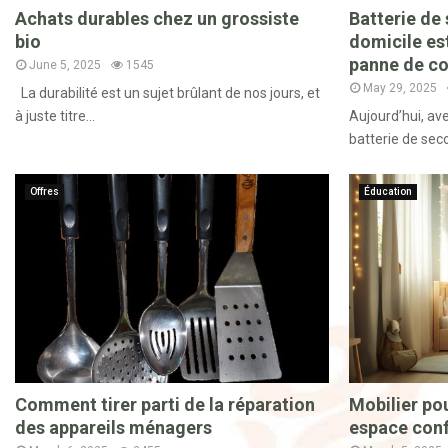
Achats durables chez un grossiste
Batterie de 
bio
domicile est
panne de co
June 5, 2025
1545
May 29, 2025
La durabilité est un sujet brûlant de nos jours, et
à juste titre...
Aujourd’hui, ave
batterie de seco
Offres
Éducation
Comment tirer parti de la réparation
Mobilier pou
des appareils ménagers
espace conf