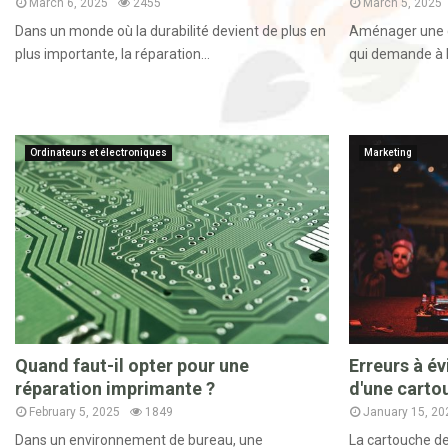
March 6, 2025
2455
March 5, 2025
Dans un monde où la durabilité devient de plus en
Aménager une c
plus importante, la réparation...
qui demande à la 
Ordinateurs et électroniques
Marketing
Quand faut-il opter pour une
Erreurs à évi
réparation imprimante ?
d'une carto
February 5, 2025
1849
January 15, 20
Dans un environnement de bureau, une
La cartouche de