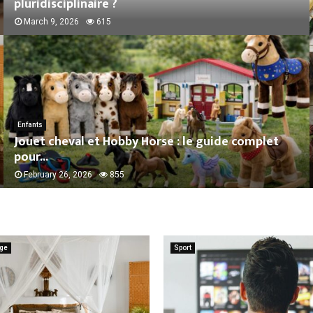
pluridisciplinaire ?
March 9, 2026
615
Enfants
Jouet cheval et Hobby Horse : le guide complet
pour...
February 26, 2026
855
age
Sport