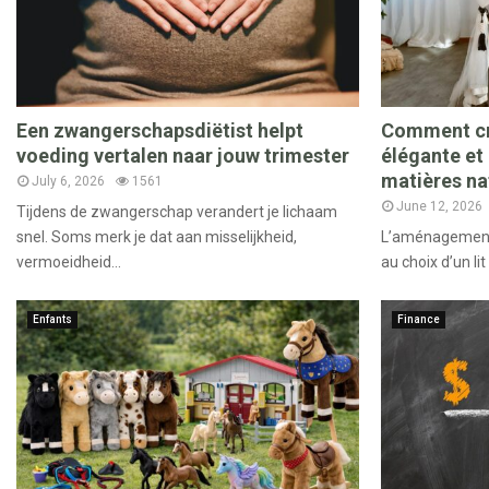
Een zwangerschapsdiëtist helpt
Comment cr
voeding vertalen naar jouw trimester
élégante et
matières na
July 6, 2026
1561
June 12, 2026
Tijdens de zwangerschap verandert je lichaam
snel. Soms merk je dat aan misselijkheid,
L’aménagement 
vermoeidheid...
au choix d’un lit 
Enfants
Finance