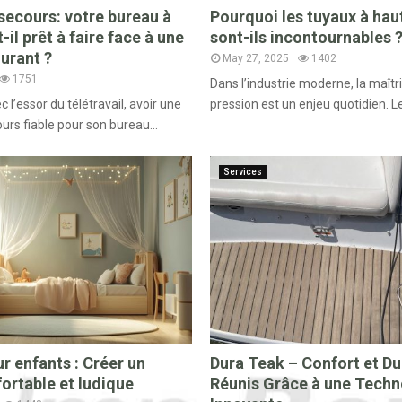
secours: votre bureau à
Pourquoi les tuyaux à hau
-il prêt à faire face à une
sont-ils incontournables 
urant ?
May 27, 2025
1402
1751
Dans l’industrie moderne, la maîtri
c l’essor du télétravail, avoir une
pression est un enjeu quotidien. Le
urs fiable pour son bureau...
Services
r enfants : Créer un
Dura Teak – Confort et Dur
ortable et ludique
Réunis Grâce à une Tech