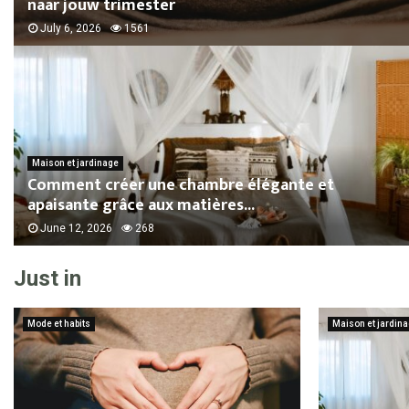
naar jouw trimester
July 6, 2026
1561
Maison et jardinage
Comment créer une chambre élégante et
apaisante grâce aux matières...
June 12, 2026
268
Just in
Mode et habits
Maison et jardin