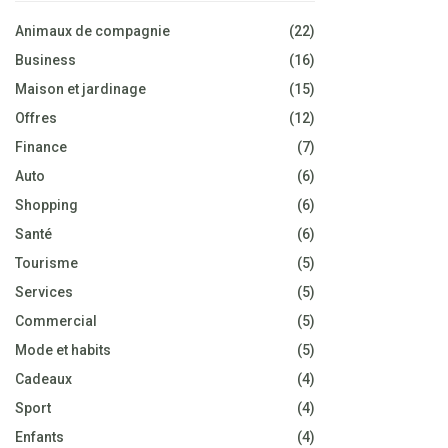
Animaux de compagnie
(22)
Business
(16)
Maison et jardinage
(15)
Offres
(12)
Finance
(7)
Auto
(6)
Shopping
(6)
Santé
(6)
Tourisme
(5)
Services
(5)
Commercial
(5)
Mode et habits
(5)
Cadeaux
(4)
Sport
(4)
Enfants
(4)