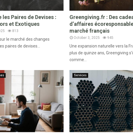
les Paires de Devises :
Greengiving.fr : Des cade
ors et Exotiques
d’affaires écoresponsable
marché français
025
813
October 3, 2025
945
 sur le marché des changes
es paires de devises...
Une expansion naturelle vers la F
plus de quinze ans, Greengiving s
comme...
ues
Services