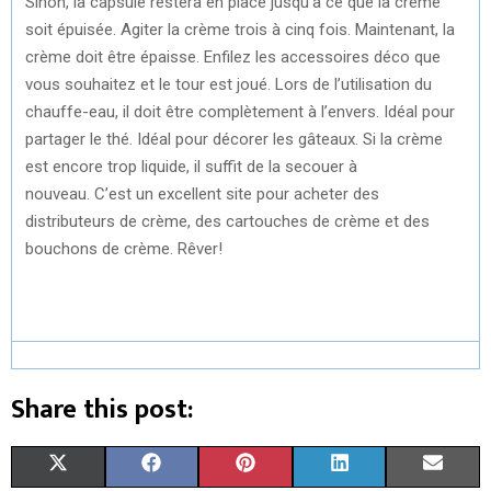
Sinon, la capsule restera en place jusqu’à ce que la crème
soit épuisée. Agiter la crème trois à cinq fois. Maintenant, la
crème doit être épaisse. Enfilez les accessoires déco que
vous souhaitez et le tour est joué. Lors de l’utilisation du
chauffe-eau, il doit être complètement à l’envers. Idéal pour
partager le thé. Idéal pour décorer les gâteaux. Si la crème
est encore trop liquide, il suffit de la secouer à
nouveau. C’est un excellent site pour acheter des
distributeurs de crème, des cartouches de crème et des
bouchons de crème. Rêver!
Share this post:
S
S
S
S
S
X
F
P
L
E