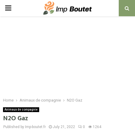
PRIMARY
MENU
Home
Animaux de compagnie
N2O Gaz
Animaux de compagnie
N2O Gaz
Published by Imp-boutet.fr
July 21, 2022
0
1264