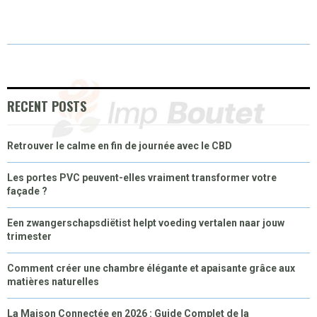
A
A
A
A
A
T
C
N
N
A
R
R
R
R
R
W
E
T
K
I
E
E
E
E
E
I
B
E
E
L
O
O
O
O
O
T
O
R
D
RECENT POSTS
N
N
N
N
N
T
O
E
I
Retrouver le calme en fin de journée avec le CBD
E
K
S
N
R
T
Les portes PVC peuvent-elles vraiment transformer votre
façade ?
)
Een zwangerschapsdiëtist helpt voeding vertalen naar jouw
trimester
Comment créer une chambre élégante et apaisante grâce aux
matières naturelles
La Maison Connectée en 2026 : Guide Complet de la