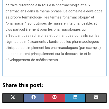
de faire référence à la fois à la pharmacologie et aux
pharmaciens dans la même phrase. Le domaine a développé
sa propre terminologie : les termes “pharmacologue” et
“pharmacien” sont utilisés de manière interchangeable, et
plus particulièrement pour les pharmacologues qui
effectuent des recherches et donnent des conseils sur les
régimes de médicaments ; tandis que les pharmacologues
cliniques ou simplement les pharmacologues (par exemple)
se concentrent principalement sur la découverte et le
développement de médicaments.
Share this post:
S
S
S
S
S
X
F
P
L
E
H
H
H
H
H
(
A
I
I
M