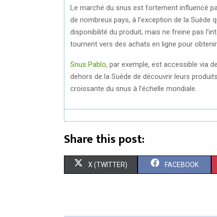
Le marché du snus est fortement influencé par
de nombreux pays, à l’exception de la Suède qui
disponibilité du produit, mais ne freine pas 
tournent vers des achats en ligne pour obtenir
Snus Pablo
, par exemple, est accessible via
dehors de la Suède de découvrir leurs produits.
croissante du snus à l’échelle mondiale.
Share this post:
S
S
X (TWITTER)
FACEBOOK
H
H
A
A
R
R