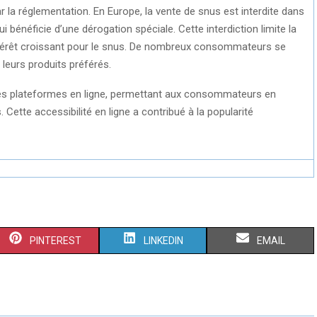
 la réglementation. En Europe, la vente de snus est interdite dans
 bénéficie d’une dérogation spéciale. Cette interdiction limite la
l’intérêt croissant pour le snus. De nombreux consommateurs se
 leurs produits préférés.
 des plateformes en ligne, permettant aux consommateurs en
 Cette accessibilité en ligne a contribué à la popularité
S
S
S
PINTEREST
LINKEDIN
EMAIL
H
H
H
A
A
A
R
R
R