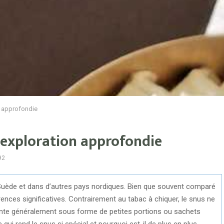
n approfondie
 exploration approfondie
92
 Suède et dans d’autres pays nordiques. Bien que souvent comparé
rences significatives. Contrairement au tabac à chiquer, le snus ne
ente généralement sous forme de petites portions ou sachets
 qui rend le snus si spécial et pourquoi est-il de plus en plus