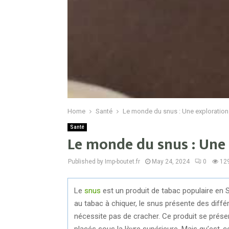
Home
Santé
Le monde du snus : Une exploratio
Santé
Le monde du snus : Une
Published by Imp-boutet.fr
May 24, 2024
0
12
Le
snus
est un produit de tabac populaire en
au tabac à chiquer, le snus présente des diffé
nécessite pas de cracher. Ce produit se prés
placés sous la lèvre supérieure. Mais qu’est-ce