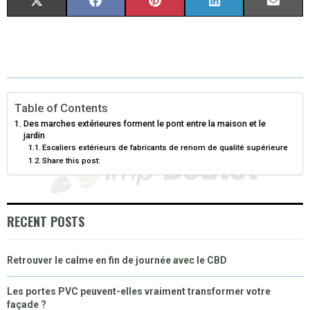
S
S
S
S
S
X
F
P
L
E
H
H
H
H
H
(
A
I
I
M
A
A
A
A
A
T
C
N
N
A
R
R
R
R
R
W
E
T
K
I
E
E
E
E
E
I
B
E
E
L
Table of Contents
Des marches extérieures forment le pont entre la maison et le
O
O
O
O
O
T
O
R
D
jardin
Escaliers extérieurs de fabricants de renom de qualité supérieure
N
N
N
N
N
T
O
E
I
Share this post:
E
K
S
N
R
T
RECENT POSTS
)
Retrouver le calme en fin de journée avec le CBD
Les portes PVC peuvent-elles vraiment transformer votre
façade ?