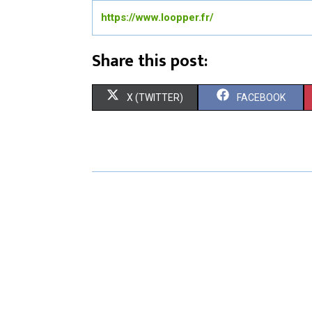
https://www.loopper.fr/
Share this post:
S
S
X (TWITTER)
FACEBOOK
H
H
A
A
R
R
E
E
O
O
N
N