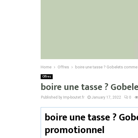
Home
Offres
boire une tasse ? Gobelets comme
Offres
boire une tasse ? Gobe
Published by Imp-boutet.fr
January 17, 2022
0
boire une tasse ? Go
promotionnel